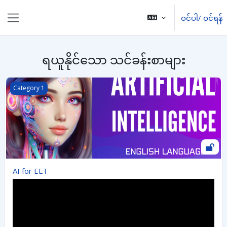
ပင်မစာမျက်နှာထိ ကျော်မည်
ဝင်ပါ/ ဝင်ရန်
ဘေးဖက် panel/ ဘေးဘောင်များ
ရယူနိုင်သော သင်ခန်းစာများ
AI for ELT
Category 1
AI for ELT